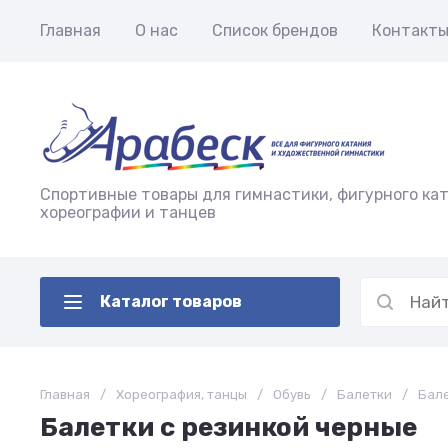
Главная
О нас
Список брендов
Контакт
Спортивные товары для гимнастики, фигурного кат
хореографии и танцев
Каталог товаров
Главная
/
Хореография, танцы
/
Обувь
/
Балетки
/
Бале
Балетки с резинкой черные