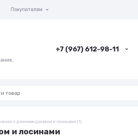
ы
Покупателям
+7 (967) 612-98-11
ания,
незон с длинным рукавом и лосинами (1)
ом и лосинами