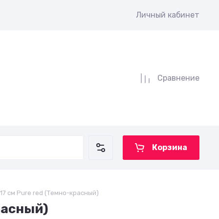
Личный кабинет
Сравнение
Корзина
7 см Pure red (Темно-красный)
расный)