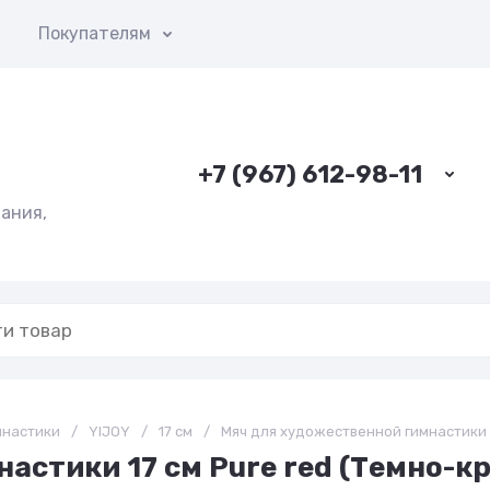
ы
Покупателям
+7 (967) 612-98-11
ания,
мнастики
/
YIJOY
/
17 см
/
Мяч для художественной гимнастики 1
астики 17 см Pure red (Темно-к