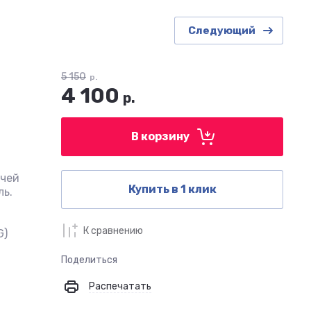
Следующий
5 150
р.
4 100
р.
В корзину
ячей
Купить в 1 клик
ль.
К сравнению
G)
Поделиться
Распечатать