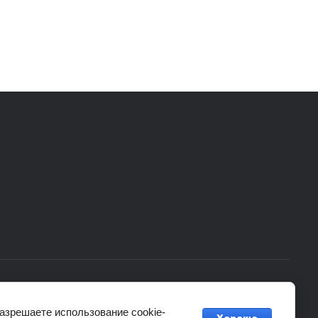
Заказ, разработка,
создание сайтов
в студии
Мегагрупп.
разрешаете использование cookie-