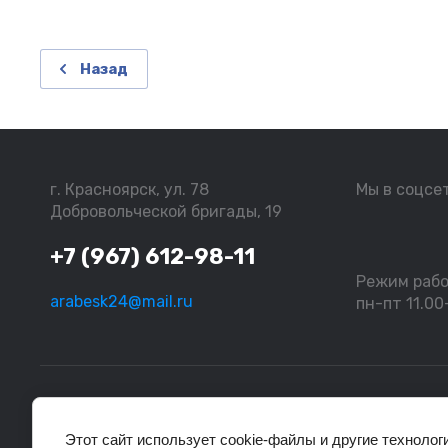
Назад
г. Красноярск, ул. 78
Мы в соцсе
Добровольческой бригады, 19
+7 (967) 612-98-11
Режим раб
arabesk24@mail.ru
пн-пт 11.00-
2024 - 2026 Арабеск ИНН 246600280986
Этот сайт использует cookie-файлы и другие технолог