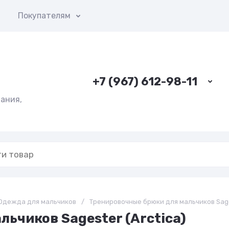
ы
Покупателям
+7 (967) 612-98-11
ания,
Одежда для мальчиков
/
Тренировочные брюки для мальчиков Sagest
ьчиков Sagester (Arctica)