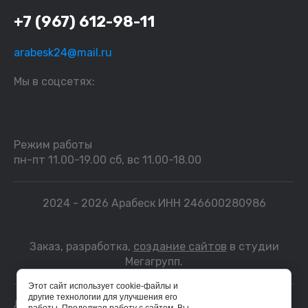
+7 (967) 612-98-11
arabesk24@mail.ru
Мы в соцсетях:
Режим работы
пн-пт 11.00-19.00 сб, вс 11.00-18.00
2024 - 2026 Арабеск ИНН 246600280986
Заказ, разработка,
создание сайтов
в студии
Мегагрупп.
Этот сайт использует cookie-файлы и
другие технологии для улучшения его
Данные о товарах и услугах, включая цены и технические