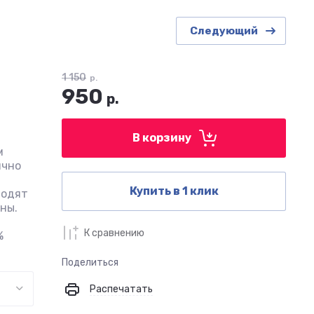
Следующий
1 150
р.
950
р.
В корзину
м
ично
Купить в 1 клик
водят
тны.
К сравнению
%
Поделиться
Распечатать