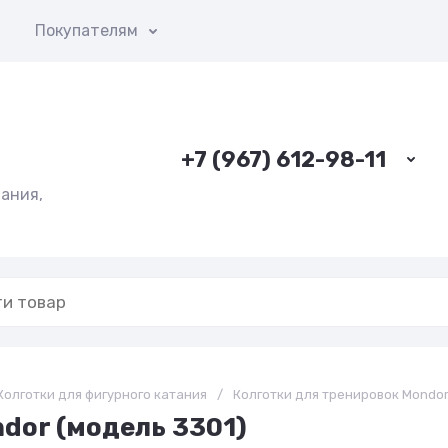
ы
Покупателям
+7 (967) 612-98-11
ания,
Колготки для фигурного катания
/
Колготки для тренировок Mondor 
dor (модель 3301)